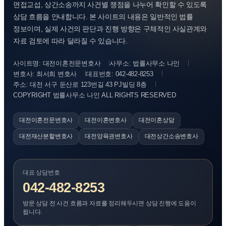
면접교섭, 상간소송까지 사건별 쟁점을 나누어 확인할 수 있도록
상담 흐름을 안내합니다. 본 사이트의 내용은 일반적인 법률
정보이며, 실제 사건의 판단과 진행 방향은 구체적인 사실관계와
자료 검토에 따라 달라질 수 있습니다.
사이트명: 대전이혼전문변호사
사무소: 법률사무소 나인
변호사: 최서희 변호사
대표번호: 042-482-8253
주소: 대전 서구 둔산로 123번길 43 PJ빌딩 8층
COPYRIGHT 법률사무소 나인 ALL RIGHTS RESERVED
대전이혼전문변호사
대전이혼변호사
대전이혼상담
대전재산분할변호사
대전양육권변호사
대전상간소송변호사
대표 상담번호
042-482-8253
방문 상담 전 사건 흐름과 자료를 정리해두시면 상담 진행에 도움이
됩니다.